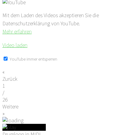
Mit dem Laden des Videos akzeptieren Sie die
Datenschutzerklärung von YouTube.
Mehr erfahren
Video laden
YouTube immer entsperren
«
Zurück
1
/
26
Weitere
»
Drumloop in MIDI