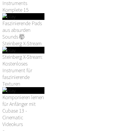
Instruments
Komplete 15
Faszinierende Pads
aus absurden
Sounds 🤯
Steinberg X-Stream
Steinberg X-Stream:
Kostenloses
Instrument für
faszinierende
Texturen
Komponieren lernen
für Anfänger mit
Cubase 13 -
Cinematic
Videokurs
«