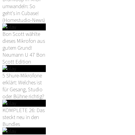
umwandeln: So
geht's in Cubase!
(Homestudio-News)
Bon Scott wählte
dieses Mikrofon aus
gutem Grund!
Neumann U 47 Bon
Scott Edition
5 Shure-Mikrofone
erklärt: Welches ist
für Gesang, Studio
oder Bühne richtig?
KOMPLETE 26: Das
steckt neu in den
Bundles