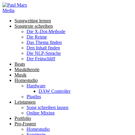
Songwriting lernen
Songtexte schreiben
Die X-Dot-Methode
Die Reime
Das Thema finden
Den Inhalt finden
Die NLP-Sprache
Der Feinschliff
Beats
Musiktheorie
Musik
Homestudio
Hardware
DAW Controller
PlugIns
Leistungen
Song schreiben lassen
Online Mixing
Portfolio
Pro-Fragen
Homestudio
Songtexte