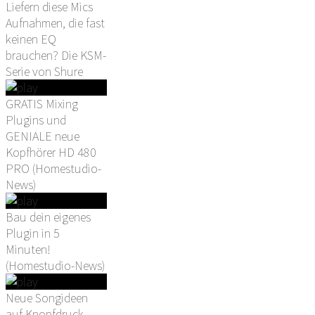
Liefern diese Mics
Aufnahmen, die fast
keinen EQ
brauchen? Die KSM-
Serie von Shure
GRATIS Mixing
Plugins und
GENIALE neue
Kopfhörer HD 480
PRO (Homestudio-
News)
Bau dein eigenes
Plugin in 5
Minuten!
(Homestudio-News)
Neue Songideen
auf Knopfdruck -