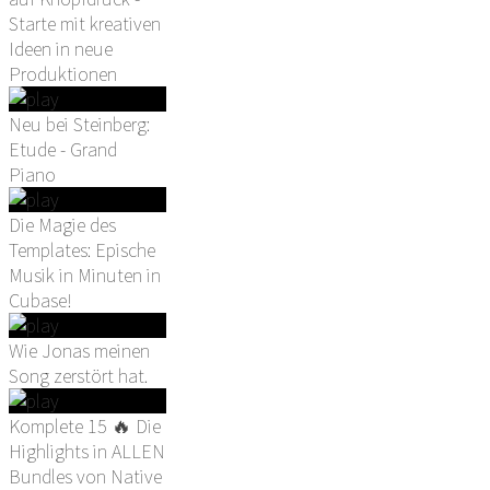
Starte mit kreativen
Ideen in neue
Produktionen
Neu bei Steinberg:
Etude - Grand
Piano
Die Magie des
Templates: Epische
Musik in Minuten in
Cubase!
Wie Jonas meinen
Song zerstört hat.
Komplete 15 🔥 Die
Highlights in ALLEN
Bundles von Native